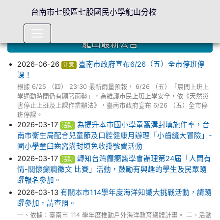
台南市七股區七股國民小學龍山分校
龍山最新公告
2026-06-26
臺南市政府宣布6/26（五）全市停班停
注意
課！
根據 6/25 （四） 23:30 最新雨量預報， 6/26 （五）「晨間上班上
學通勤時間仍有顯著雨勢」，為維護市民上班上學安全，依《天然災
害停止上班及上課作業辦法》，臺南市政府宣布 6/26 （五）全市停
班停課。
2026-03-17
為提升本市國小學童窩溝封填施作率，台
活動
南市衛生局配合兒童節及口腔健康月辦理「小齒縫大冒險」-
國小學童臼齒窩溝封填免收掛號費活動
2026-03-17
轉知台灣癲癇醫學會辦理第24屆「人間有
活動
情-關懷癲癇徵文 比賽」活動，鼓勵有興趣的學生及民眾踴
躍報名參加。
2026-03-13
有關本市114學年度海洋知識大挑戰活動，請踴
躍參加，請查照。
一、依據：臺南市 114 學年度推動戶外海洋教育總體計畫。 二、活動