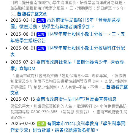
目的：提升臺南市國中小學生海洋素養、培養學習海洋教育之興趣，
並鼓勵校園推動海洋教育之風氣。 三、活動期間：即日起至 115 年
觀看完整文章
5...
2026-03-12
市政府衛生局舉辦115年「營養創意梗
公告
圖」徵選活動，請學生有興趣者踴躍參加。
2025-08-01
114學年度七股國小龍山分校一、三、五
公告
年級學生編班公告
2025-08-01
114學年度七股國小龍山分校級科任分配
公告
表
2025-07-21
臺南市政府社會局「暑期保護青少年─青春專
案」宣導DM
1.臺南市政府社會局為推動「暑期保護青少年─青春專案」，製作防
制兒童及少年施用不良物質及遭受性剝削等宣導 DM 。 2.兒少性剝削
觀看完整
宣導標語「防制兒少性剝削，人人有責─不拍、不傳、...
文章
2025-07-16
臺南市政府衛生局114年7月反毒宣導訊息
笑氣危害大，別讓笑氣笑掉你的人生， 歡迎撥打 24 小時免費毒品防
制諮詢專線 0800-770-885 （請請您-幫幫我）， 臺南市政府衛生局
關心您。
2025-07-02
有關本市114年度科學教育「學生科學實
活動
作夏令營」研習計畫，請各校踴躍報名參加。